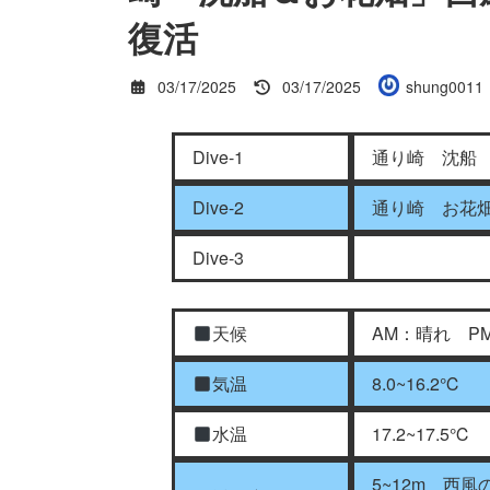
復活
最
03/17/2025
03/17/2025
shung0011
終
更
新
Dive-1
通り崎 沈船
日
時
Dive-2
通り崎 お花
:
Dive-3
天候
AM：晴れ P
気温
8.0~16.2℃
水温
17.2~17.5℃
5~12m 西