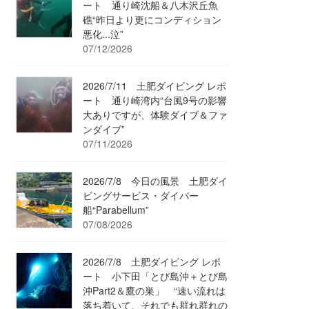
ート 通り崎沈船＆八木沢丘魚
礁“昨日より更にコンディション
悪化...泣”
07/12/2026
2026/7/11 土肥ダイビング レポ
ート 通り崎湾内“台風9号の影響
大ありですが、体験ダイブ＆ファ
ンダイブ”
07/11/2026
2026/7/8 今日の風景 土肥ダイ
ビングサービス・ダイバー
船“Parabellum”
07/08/2026
2026/7/8 土肥ダイビング レポ
ート 小下田「とび島沖＋とび島
沖Part2＆鷹の巣」 “速い流れは
落ち着いて、それでも群れ群れの