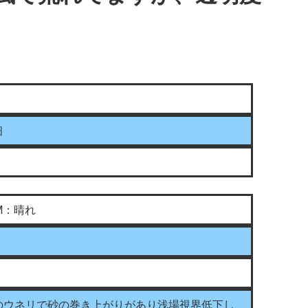
畑
M：晴れ
風のウネリで砂の巻き上がりがあり浅場視界低下し