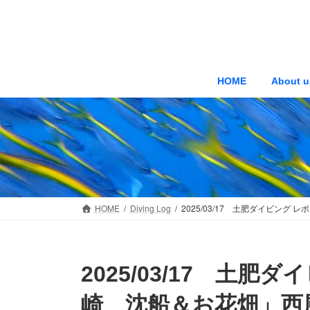
コ
ナ
ン
ビ
テ
ゲ
ン
ー
ツ
シ
HOME
About u
へ
ョ
ス
ン
キ
に
ッ
移
プ
動
HOME
Diving Log
2025/03/17 土肥ダイビン
2025/03/17 土
崎 沈船＆お花畑」西