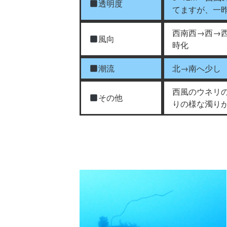
透明度
てますが、一
西南西→西→
風向
時化
潮流
北→南へ少し
西風のウネリ
その他
りの様な濁り