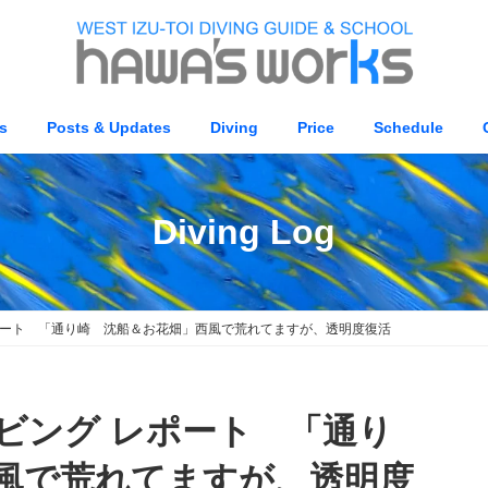
s
Posts & Updates
Diving
Price
Schedule
Diving Log
グ レポート 「通り崎 沈船＆お花畑」西風で荒れてますが、透明度復活
肥ダイビング レポート 「通り
風で荒れてますが、透明度