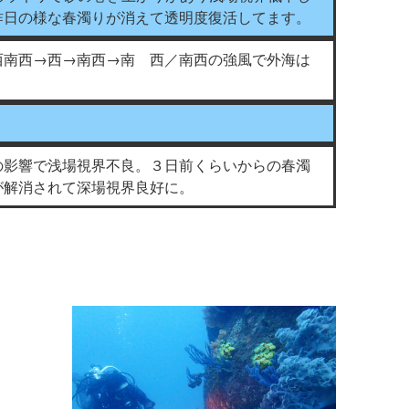
昨日の様な春濁りが消えて透明度復活してます。
西南西→西→南西→南 西／南西の強風で外海は
の影響で浅場視界不良。３日前くらいからの春濁
が解消されて深場視界良好に。