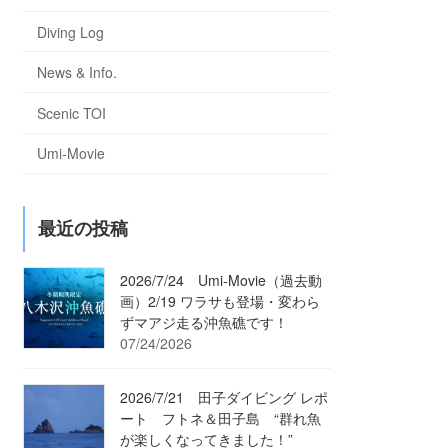
Diving Log
News & Info.
Scenic TOI
Umi-Movie
最近の投稿
2026/7/24 Umi-Movie（過去動
画）2/19 ワラサも登場・変わら
ずマアジ走る沖魚礁です！
07/24/2026
2026/7/21 田子ダイビング レポ
ート フトネ＆田子島 “群れ魚
が楽しくなってきました！”