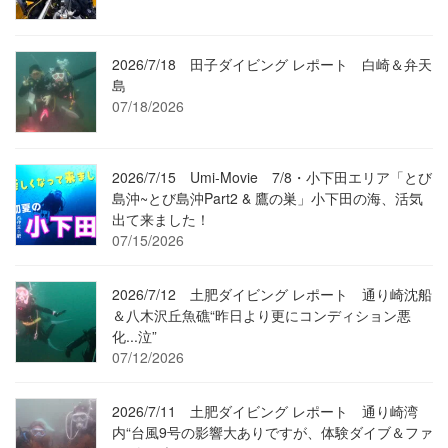
2026/7/18 田子ダイビング レポート 白崎＆弁天
島
07/18/2026
2026/7/15 Umi-Movie 7/8・小下田エリア「とび
島沖~とび島沖Part2 & 鷹の巣」小下田の海、活気
出て来ました！
07/15/2026
2026/7/12 土肥ダイビング レポート 通り崎沈船
＆八木沢丘魚礁“昨日より更にコンディション悪
化...泣”
07/12/2026
2026/7/11 土肥ダイビング レポート 通り崎湾
内“台風9号の影響大ありですが、体験ダイブ＆ファ