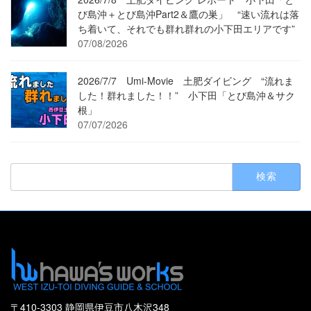
び島沖＋とび島沖Part2＆鷹の巣」 “速い流れは落
ち着いて、それでも群れ群れの小下田エリアです”
07/08/2026
2026/7/7 Umi-Movie 土肥ダイビング “流れま
した！群れました！！” 小下田「とび島沖＆サク
根」
07/07/2026
検
索:
〒410-3303 静岡県伊豆市八木沢348