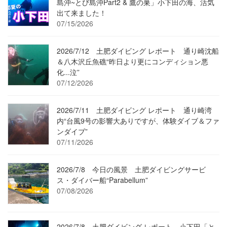
島沖~とび島沖Part2 & 鷹の巣」小下田の海、活気
出て来ました！
07/15/2026
2026/7/12 土肥ダイビング レポート 通り崎沈船
＆八木沢丘魚礁“昨日より更にコンディション悪
化...泣”
07/12/2026
2026/7/11 土肥ダイビング レポート 通り崎湾
内“台風9号の影響大ありですが、体験ダイブ＆ファ
ンダイブ”
07/11/2026
2026/7/8 今日の風景 土肥ダイビングサービ
ス・ダイバー船“Parabellum”
07/08/2026
2026/7/8 土肥ダイビング レポート 小下田「と