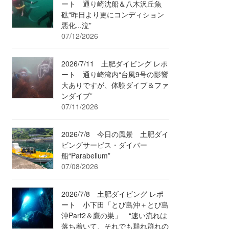
ート 通り崎沈船＆八木沢丘魚
礁“昨日より更にコンディション
悪化...泣”
07/12/2026
2026/7/11 土肥ダイビング レポ
ート 通り崎湾内“台風9号の影響
大ありですが、体験ダイブ＆ファ
ンダイブ”
07/11/2026
2026/7/8 今日の風景 土肥ダイ
ビングサービス・ダイバー
船“Parabellum”
07/08/2026
2026/7/8 土肥ダイビング レポ
ート 小下田「とび島沖＋とび島
沖Part2＆鷹の巣」 “速い流れは
落ち着いて、それでも群れ群れの