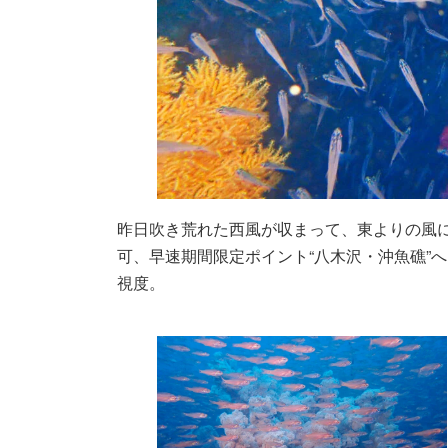
昨日吹き荒れた西風が収まって、東よりの風
可、早速期間限定ポイント“八木沢・沖魚礁”
視度。