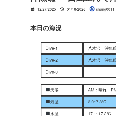
最
12/27/2025
01/18/2026
shung0011
終
更
新
本日の海況
日
時
:
Dive-1
八木沢 沖魚
Dive-2
八木沢 沖魚
Dive-3
天候
AM：晴れ P
気温
3.0~7.8℃
水温
17.1~17.2℃