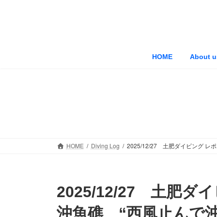
コ
ナ
ン
ビ
テ
ゲ
ン
ー
ツ
シ
HOME
About u
へ
ョ
ス
ン
キ
に
ッ
移
プ
動
HOME
Diving Log
2025/12/27 土肥ダイビング
2025/12/27 土
沖魚礁 “西風止んで沖