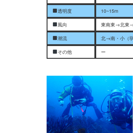
透明度
10~15m
風向
東南東→北東
潮流
北→南・小（
その他
ー