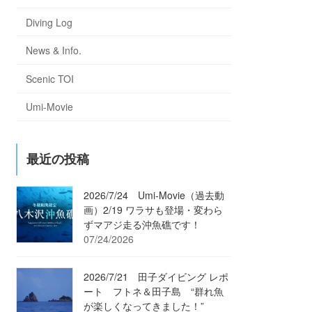
Diving Log
News & Info.
Scenic TOI
Umi-Movie
最近の投稿
2026/7/24 Umi-Movie（過去動
画）2/19 ワラサも登場・変わら
ずマアジ走る沖魚礁です！
07/24/2026
2026/7/21 田子ダイビング レポ
ート フトネ＆田子島 “群れ魚
が楽しくなってきました！”