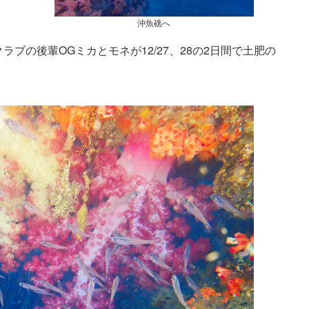
沖魚礁へ
ブの後輩OGミカとモネが12/27、28の2日間で土肥の