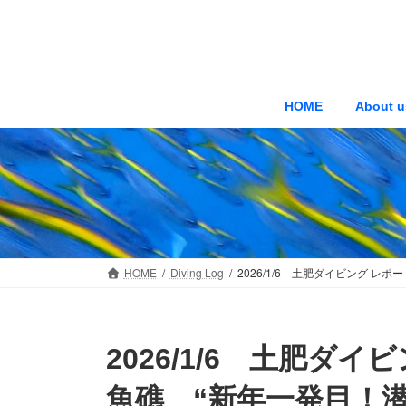
コ
ナ
ン
ビ
テ
ゲ
ン
ー
ツ
シ
HOME
About u
へ
ョ
ス
ン
キ
に
ッ
移
プ
動
HOME
Diving Log
2026/1/6 土肥ダイビング 
2026/1/6 土肥ダ
魚礁 “新年一発目！