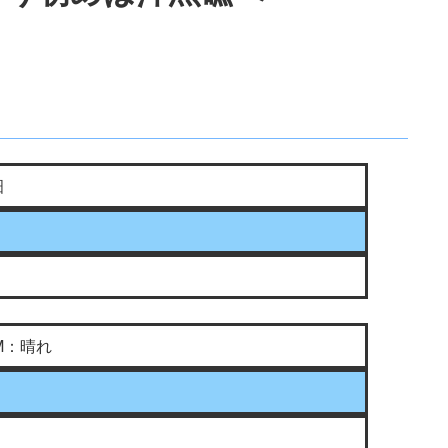
畑
M：晴れ