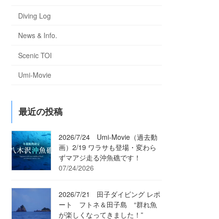
Diving Log
News & Info.
Scenic TOI
Umi-Movie
最近の投稿
2026/7/24 Umi-Movie（過去動
画）2/19 ワラサも登場・変わら
ずマアジ走る沖魚礁です！
07/24/2026
2026/7/21 田子ダイビング レポ
ート フトネ＆田子島 “群れ魚
が楽しくなってきました！”