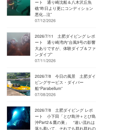
ート 通り崎沈船＆八木沢丘魚
礁“昨日より更にコンディション
悪化...泣”
07/12/2026
2026/7/11 土肥ダイビング レポ
ート 通り崎湾内“台風9号の影響
大ありですが、体験ダイブ＆ファ
ンダイブ”
07/11/2026
2026/7/8 今日の風景 土肥ダイ
ビングサービス・ダイバー
船“Parabellum”
07/08/2026
2026/7/8 土肥ダイビング レポ
ート 小下田「とび島沖＋とび島
沖Part2＆鷹の巣」 “速い流れは
落ち着いて、それでも群れ群れの