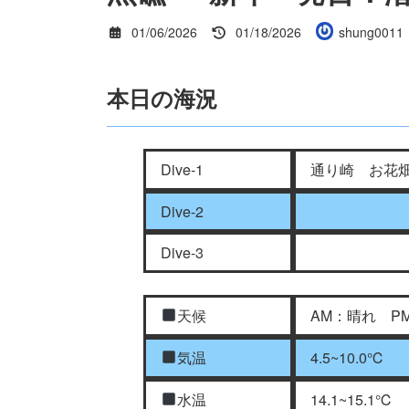
最
01/06/2026
01/18/2026
shung0011
終
更
新
本日の海況
日
時
:
Dive-1
通り崎 お花
Dive-2
Dive-3
天候
AM：晴れ P
気温
4.5~10.0℃
水温
14.1~15.1℃