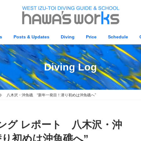
s
Posts & Updates
Diving
Price
Schedule
Diving Log
レポート 八木沢・沖魚礁 “新年一発目！潜り初めは沖魚礁へ”
イビング レポート 八木沢・沖
潜り初めは沖魚礁へ”