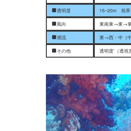
透明度
15~20m 視
風向
東南東→東→
潮流
東→西・中（
その他
透明度’（透視