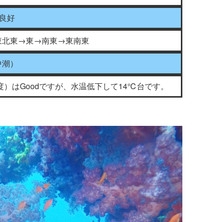
界良好
東北東→東→南東→東南東
中潮）
度）はGoodですが、水温低下して14℃台です。