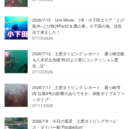
2026/7/15 Umi-Movie 7/8・小下田エリア「とび
島沖~とび島沖Part2 & 鷹の巣」小下田の海、活気
出て来ました！
07/15/2026
2026/7/12 土肥ダイビング レポート 通り崎沈船
＆八木沢丘魚礁“昨日より更にコンディション悪
化...泣”
07/12/2026
2026/7/11 土肥ダイビング レポート 通り崎湾
内“台風9号の影響大ありですが、体験ダイブ＆ファ
ンダイブ”
07/11/2026
2026/7/8 今日の風景 土肥ダイビングサービ
ス・ダイバー船“Parabellum”