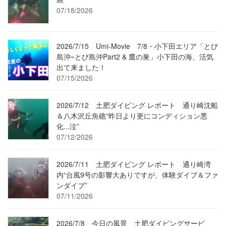
07/18/2026
2026/7/15 Umi-Movie 7/8・小下田エリア「とび
島沖~とび島沖Part2 & 鷹の巣」小下田の海、活気
出て来ました！
07/15/2026
2026/7/12 土肥ダイビング レポート 通り崎沈船
＆八木沢丘魚礁“昨日より更にコンディション悪
化...泣”
07/12/2026
2026/7/11 土肥ダイビング レポート 通り崎湾
内“台風9号の影響大ありですが、体験ダイブ＆ファ
ンダイブ”
07/11/2026
2026/7/8 今日の風景 土肥ダイビングサービ