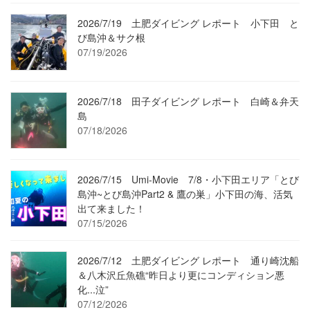
2026/7/19 土肥ダイビング レポート 小下田 と
び島沖＆サク根
07/19/2026
2026/7/18 田子ダイビング レポート 白崎＆弁天
島
07/18/2026
2026/7/15 Umi-Movie 7/8・小下田エリア「とび
島沖~とび島沖Part2 & 鷹の巣」小下田の海、活気
出て来ました！
07/15/2026
2026/7/12 土肥ダイビング レポート 通り崎沈船
＆八木沢丘魚礁“昨日より更にコンディション悪
化...泣”
07/12/2026