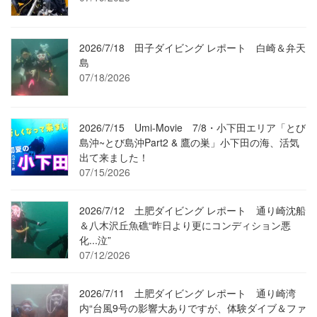
2026/7/18 田子ダイビング レポート 白崎＆弁天
島
07/18/2026
2026/7/15 Umi-Movie 7/8・小下田エリア「とび
島沖~とび島沖Part2 & 鷹の巣」小下田の海、活気
出て来ました！
07/15/2026
2026/7/12 土肥ダイビング レポート 通り崎沈船
＆八木沢丘魚礁“昨日より更にコンディション悪
化...泣”
07/12/2026
2026/7/11 土肥ダイビング レポート 通り崎湾
内“台風9号の影響大ありですが、体験ダイブ＆ファ