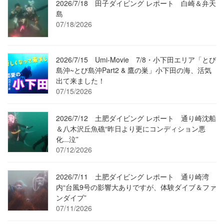
2026/7/18 田子ダイビング レポート 白崎＆弁天
島
07/18/2026
2026/7/15 Umi-Movie 7/8・小下田エリア「とび
島沖~とび島沖Part2 & 鷹の巣」小下田の海、活気
出て来ました！
07/15/2026
2026/7/12 土肥ダイビング レポート 通り崎沈船
＆八木沢丘魚礁“昨日より更にコンディション悪
化...泣”
07/12/2026
2026/7/11 土肥ダイビング レポート 通り崎湾
内“台風9号の影響大ありですが、体験ダイブ＆ファ
ンダイブ”
07/11/2026